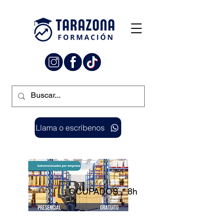
Llama o escríbenos
OCUPADOS
8h